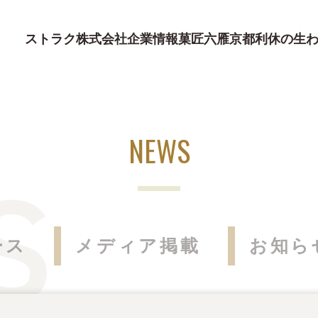
ストラク株式会社
企業情報
菓匠六雁
京都利休の生
NEWS
ース
メディア掲載
お知ら