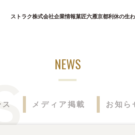
ストラク株式会社
企業情報
菓匠六雁
京都利休の生
NEWS
ース
メディア掲載
お知ら